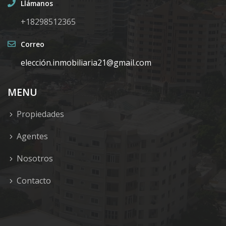
Llámanos
+18298512365
Correo
elecció
n.inmobiliaria21@gmail.com
MENU
Propiedades
Agentes
Nosotros
Contacto