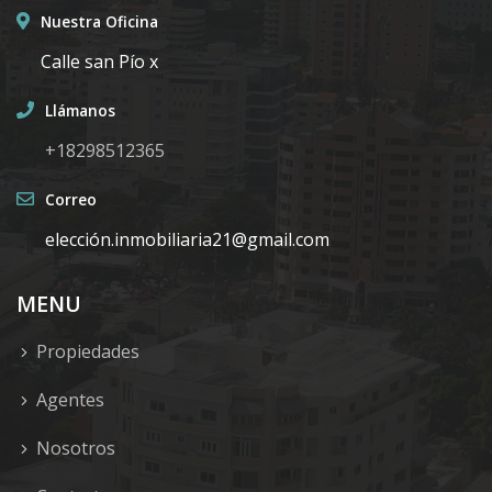
Nuestra Oficina
Calle san Pío x
Llámanos
+18298512365
Correo
elecció
n.inmobiliaria21@gmail.com
MENU
Propiedades
Agentes
Nosotros