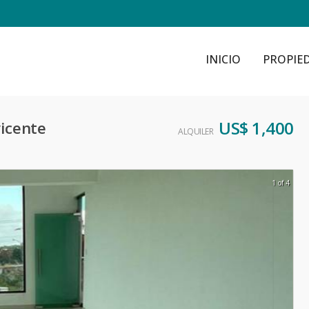
INICIO
PROPIE
US$ 1,400
vicente
ALQUILER
1 of 4