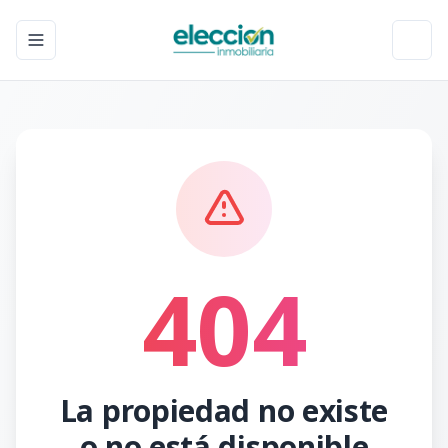
Toggle navigation menu
Toggl
404
La propiedad no existe
o no está disponible