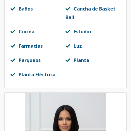
Código
1055
-13
Baños
Cancha de Basket
Ball
Modelo 13
-
-
-
-
-
-
Código
1055
-1
Cocina
Estudio
Farmacias
Luz
Parqueos
Planta
Planta Eléctrica