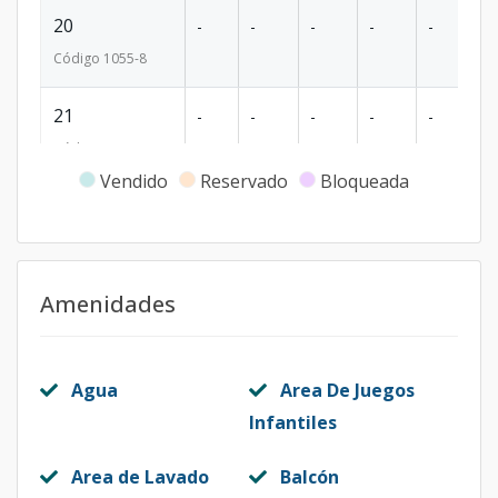
20
-
-
-
-
-
-
Código
1055
-8
21
-
-
-
-
-
-
Código
1055
-9
Vendido
Reservado
Bloqueada
22
-
-
-
-
-
-
Código
1055
-10
23
-
-
-
-
-
-
Amenidades
Código
1055
-11
26
-
-
-
-
-
-
Agua
Area De Juegos
Código
1055
-12
Infantiles
27
Area de Lavado
Balcón
-
-
-
-
-
-