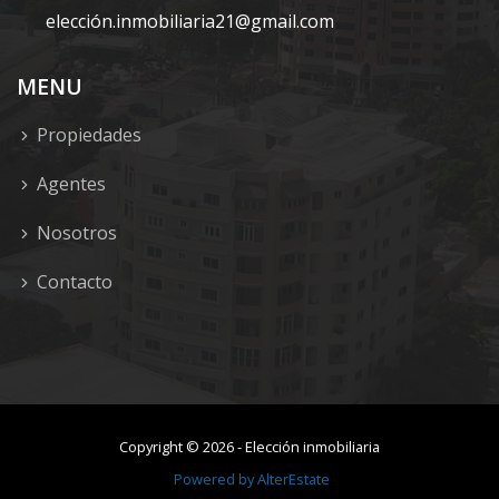
elección.inmobiliaria21@gmail.com
MENU
Propiedades
Agentes
Nosotros
Contacto
Copyright ©
2026
-
Elección inmobiliaria
Powered by
AlterEstate